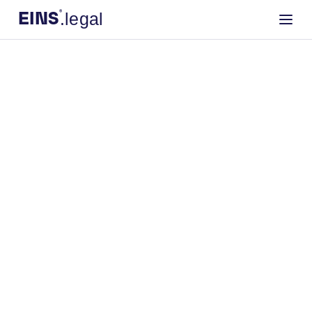
®
.legal
EINS
.legal
EINS
®